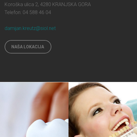
Koroška ulica 2, 4280 KRANJSKA GORA
Telefon: 04 588 46 04
damijan.kreutz@siol.net
NAŠA LOKACIJA