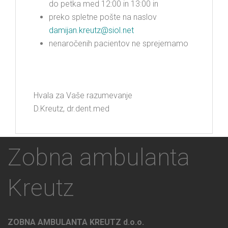
do petka med 12:00 in 13:00 in
preko spletne pošte na naslov
damijan.kreutz@siol.net
nenaročenih pacientov ne sprejemamo
Hvala za Vaše razumevanje
D.Kreutz, dr.dent.med
Zobna ambulanta
Kreutz
ZOBNA AMBULANTA KREUTZ d.o.o.